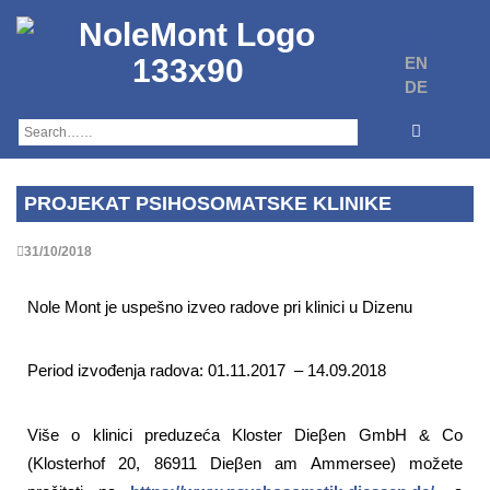
Skip
to
RS
content
EN
DE
PROJEKAT PSIHOSOMATSKE KLINIKE
31/10/2018
Nole Mont je uspešno izveo radove pri klinici u Dizenu
Period izvođenja radova: 01.11.2017 – 14.09.2018
Više o klinici preduzeća Kloster Dieβen GmbH & Co
(Klosterhof 20, 86911 Dieβen am Ammersee) možete