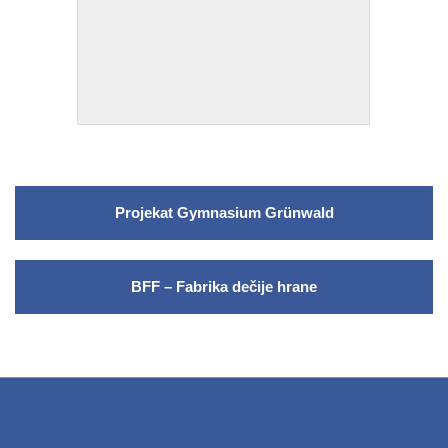
Kretanje
članka
Projekat Gymnasium Grünwald
BFF – Fabrika dečije hrane