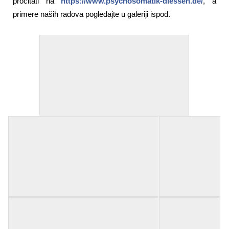
pročitati na
https://www.psychosomatik-diessen.de/
, a
primere naših radova pogledajte u galeriji ispod.